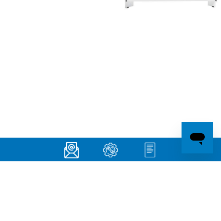
Contacto
25 de Mayo 1400 (1650), San Martín
Buenos Aires, Argentina
(011) 4754-1122
info@escorial.com.ar